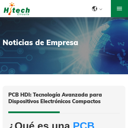
INICIO
ENSAMBLAJE DE P
FABRICACIÓN DE P
Noticias de Empresa
DISEÑO Y MAQUET
DE PCB
INDUSTRIA
APOYO
CONTACTO
PCB HDI: Tecnología Avanzada para
Dispositivos Electrónicos Compactos
¿Qué es una
PCB