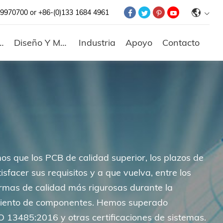
9970700 or +86-(0)133 1684 4961
INICIO
ENSAMBLAJE DE P
ción De PCB
Diseño Y Maquetación De PCB
Industria
Apoyo
Contacto
FABRICACIÓN DE P
DISEÑO Y MAQUET
DE PCB
INDUSTRIA
APOYO
s que los PCB de calidad superior, los plazos de
CONTACTO
isfacer sus requisitos y a que vuelva, entre los
normas de calidad más rigurosas durante la
ecimiento de componentes. Hemos superado
 13485:2016 y otras certificaciones de sistemas.