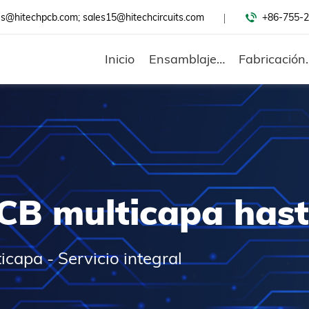
es@hitechpcb.com; sales15@hitechcircuits.com
+86-755-2
Inicio
Ensamblaje De PCB
Fabrica
PCB multicapa has
capa - Servicio integral